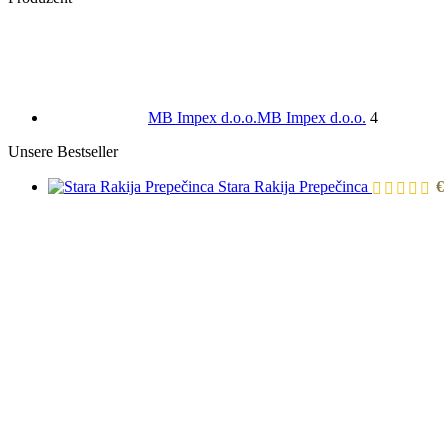
MB Impex d.o.o.
MB Impex d.o.o.
4
Unsere Bestseller
Stara Rakija Prepečinca
€