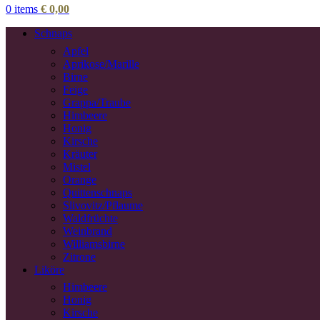
0
items
€
0,00
Schnaps
Apfel
Aprikose/Marille
Birne
Feige
Grappa/Traube
Himbeere
Honig
Kirsche
Kräuter
Mistel
Orange
Quittenschnaps
Slivovitz/Pflaume
Waldfrüchte
Weinbrand
Williamsbirne
Zitrone
Liköre
Himbeere
Honig
Kirsche