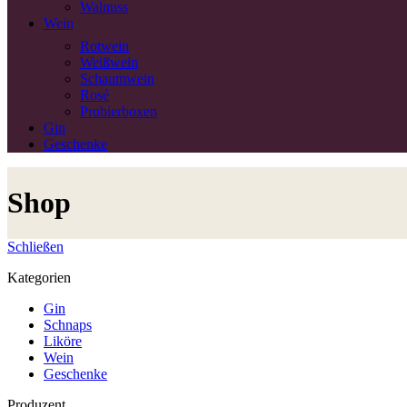
Walnuss
Wein
Rotwein
Weißwein
Schaumwein
Rosé
Probierboxen
Gin
Geschenke
Shop
Schließen
Kategorien
Gin
Schnaps
Liköre
Wein
Geschenke
Produzent