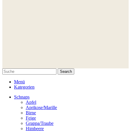
Search
Menü
Kategorien
Schnaps
Apfel
Aprikose/Marille
Birne
Feige
Grappa/Traube
Himbeere