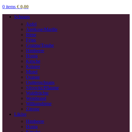
0
items
€
0,00
Schnaps
Apfel
Aprikose/Marille
Birne
Feige
Grappa/Traube
Himbeere
Honig
Kirsche
Kräuter
Mistel
Orange
Quittenschnaps
Slivovitz/Pflaume
Waldfrüchte
Weinbrand
Williamsbirne
Zitrone
Liköre
Himbeere
Honig
Kirsche