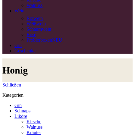
Walnuss
Wein
Rotwein
Weißwein
Schaumwein
Rosé
Probierboxen
NEU
Gin
Geschenke
Honig
Schließen
Kategorien
Gin
Schnaps
Liköre
Kirsche
Walnuss
Kräuter