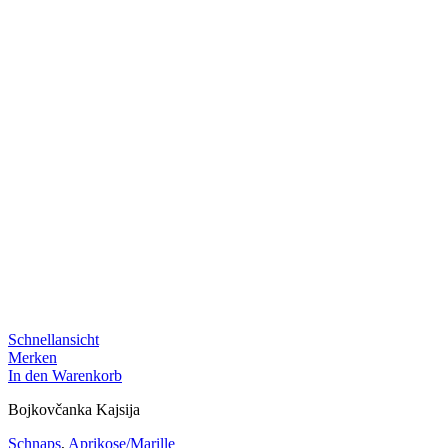
Schnellansicht
Merken
In den Warenkorb
Bojkovčanka Kajsija
Schnaps
,
Aprikose/Marille