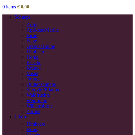
0
items
€
0,00
Schnaps
Apfel
Aprikose/Marille
Birne
Feige
Grappa/Traube
Himbeere
Honig
Kirsche
Kräuter
Mistel
Orange
Quittenschnaps
Slivovitz/Pflaume
Waldfrüchte
Weinbrand
Williamsbirne
Zitrone
Liköre
Himbeere
Honig
Kirsche