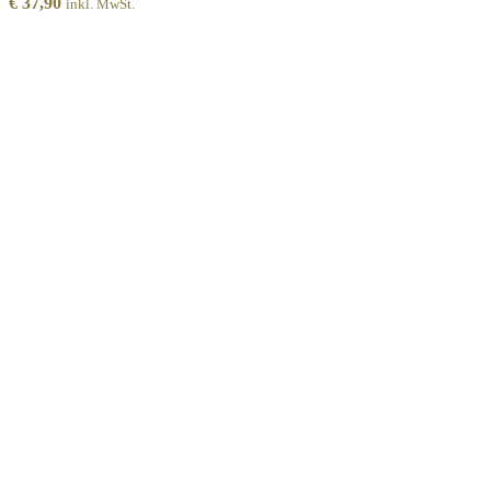
€
37,90
inkl. MwSt.