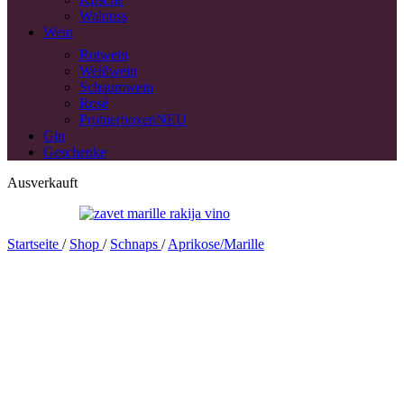
Walnuss
Wein
Rotwein
Weißwein
Schaumwein
Rosé
Probierboxen
NEU
Gin
Geschenke
Ausverkauft
Startseite
/
Shop
/
Schnaps
/
Aprikose/Marille