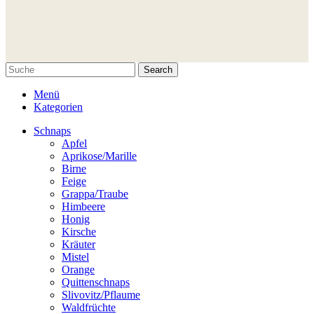
Search
Menü
Kategorien
Schnaps
Apfel
Aprikose/Marille
Birne
Feige
Grappa/Traube
Himbeere
Honig
Kirsche
Kräuter
Mistel
Orange
Quittenschnaps
Slivovitz/Pflaume
Waldfrüchte