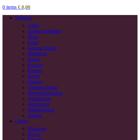
0
items
€
0,00
Schnaps
Apfel
Aprikose/Marille
Birne
Feige
Grappa/Traube
Himbeere
Honig
Kirsche
Kräuter
Mistel
Orange
Quittenschnaps
Slivovitz/Pflaume
Waldfrüchte
Weinbrand
Williamsbirne
Zitrone
Liköre
Himbeere
Honig
Kirsche