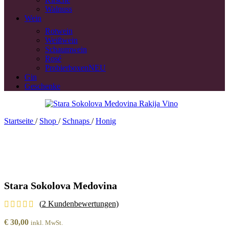
Walnuss
Wein
Rotwein
Weißwein
Schaumwein
Rosé
Probierboxen
NEU
Gin
Geschenke
Startseite
/
Shop
/
Schnaps
/
Honig
Stara Sokolova Medovina
(
2
Kundenbewertungen)
€
30,00
inkl. MwSt.