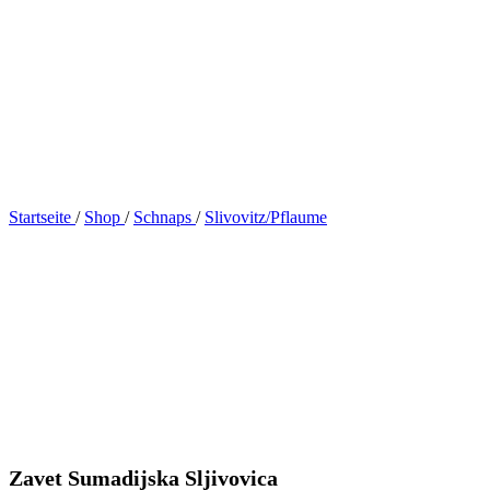
Startseite
/
Shop
/
Schnaps
/
Slivovitz/Pflaume
Zavet Sumadijska Sljivovica