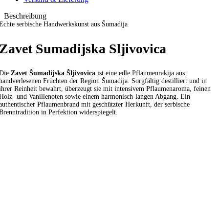
Beschreibung
Echte serbische Handwerkskunst aus Šumadija
Zavet Sumadijska Sljivovica
Die
Zavet Šumadijska Šljivovica
ist eine edle Pflaumenrakija aus
handverlesenen Früchten der Region Šumadija. Sorgfältig destilliert und in
ihrer Reinheit bewahrt, überzeugt sie mit intensivem Pflaumenaroma, feinen
Holz- und Vanillenoten sowie einem harmonisch-langen Abgang. Ein
authentischer Pflaumenbrand mit geschützter Herkunft, der serbische
Brenntradition in Perfektion widerspiegelt.