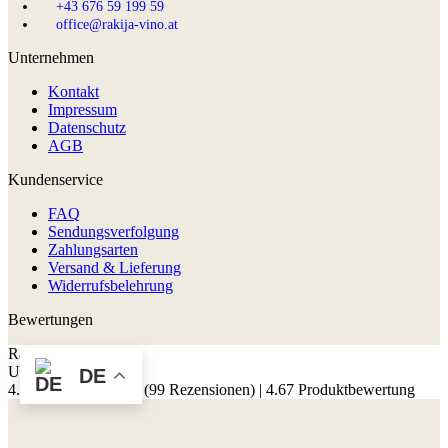
+43 676 59 199 59
office@rakija-vino.at
Unternehmen
Kontakt
Impressum
Datenschutz
AGB
Kundenservice
FAQ
Sendungsverfolgung
Zahlungsarten
Versand & Lieferung
Widerrufsbelehrung
Bewertungen
Rakija & Vino
Unabhängig geprüft
DE
4.79 Shopbewertung
(99 Rezensionen)
|
4.67 Produktbewertung