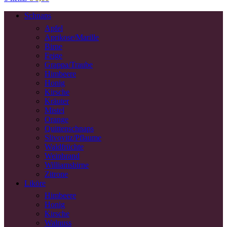
Schnaps
Apfel
Aprikose/Marille
Birne
Feige
Grappa/Traube
Himbeere
Honig
Kirsche
Kräuter
Mistel
Orange
Quittenschnaps
Slivovitz/Pflaume
Waldfrüchte
Weinbrand
Williamsbirne
Zitrone
Liköre
Himbeere
Honig
Kirsche
Walnuss