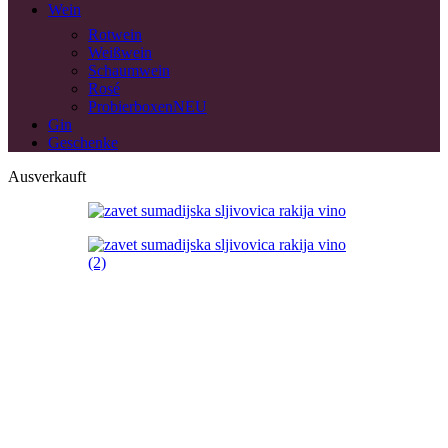
Wein
Rotwein
Weißwein
Schaumwein
Rosé
Probierboxen
NEU
Gin
Geschenke
Ausverkauft