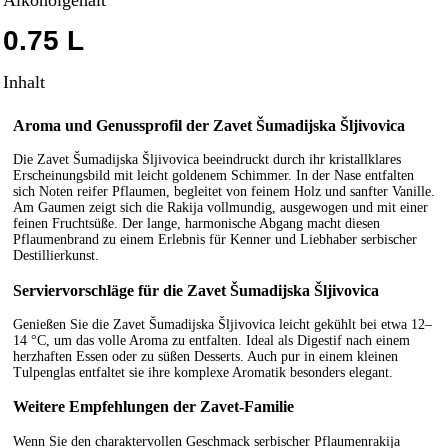
0.75 L
Inhalt
Aroma und Genussprofil der Zavet Šumadijska Šljivovica
Die Zavet Šumadijska Šljivovica beeindruckt durch ihr kristallklares
Erscheinungsbild mit leicht goldenem Schimmer. In der Nase entfalten
sich Noten reifer Pflaumen, begleitet von feinem Holz und sanfter Vanille.
Am Gaumen zeigt sich die Rakija vollmundig, ausgewogen und mit einer
feinen Fruchtsüße. Der lange, harmonische Abgang macht diesen
Pflaumenbrand zu einem Erlebnis für Kenner und Liebhaber serbischer
Destillierkunst.
Serviervorschläge für die Zavet Šumadijska Šljivovica
Genießen Sie die Zavet Šumadijska Šljivovica leicht gekühlt bei etwa 12–
14 °C, um das volle Aroma zu entfalten. Ideal als Digestif nach einem
herzhaften Essen oder zu süßen Desserts. Auch pur in einem kleinen
Tulpenglas entfaltet sie ihre komplexe Aromatik besonders elegant.
Weitere Empfehlungen der Zavet-Familie
Wenn Sie den charaktervollen Geschmack serbischer Pflaumenrakija