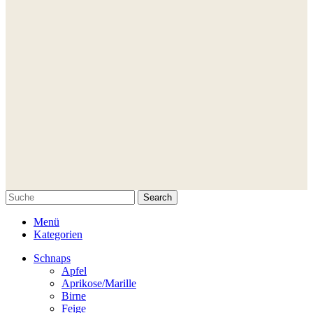
Search
Menü
Kategorien
Schnaps
Apfel
Aprikose/Marille
Birne
Feige