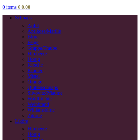
0
items
€
0,00
Schnaps
Apfel
Aprikose/Marille
Birne
Feige
Grappa/Traube
Himbeere
Honig
Kirsche
Kräuter
Mistel
Orange
Quittenschnaps
Slivovitz/Pflaume
Waldfrüchte
Weinbrand
Williamsbirne
Zitrone
Liköre
Himbeere
Honig
Kirsche