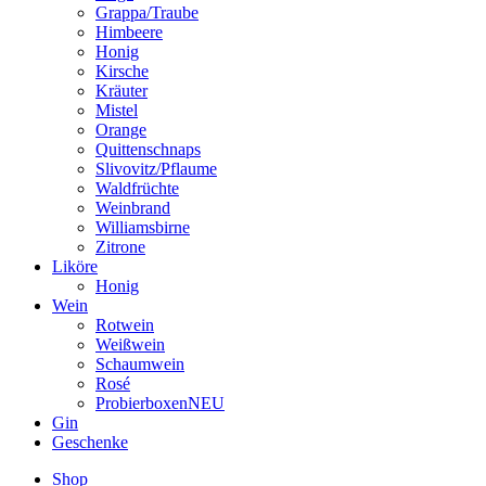
Grappa/Traube
Himbeere
Honig
Kirsche
Kräuter
Mistel
Orange
Quittenschnaps
Slivovitz/Pflaume
Waldfrüchte
Weinbrand
Williamsbirne
Zitrone
Liköre
Honig
Wein
Rotwein
Weißwein
Schaumwein
Rosé
Probierboxen
NEU
Gin
Geschenke
Shop