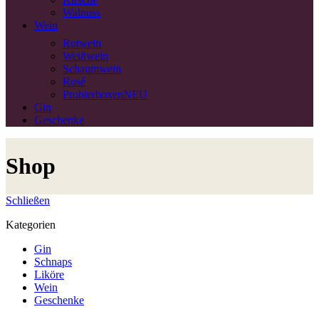
Walnuss
Wein
Rotwein
Weißwein
Schaumwein
Rosé
Probierboxen
NEU
Gin
Geschenke
Shop
Schließen
Kategorien
Gin
Schnaps
Liköre
Wein
Geschenke