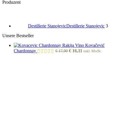
Produzent
Destillerie Stanojevic
Destillerie Stanojevic
3
Unsere Bestseller
Kovačević
Ursprünglicher
Aktueller
Chardonnay
€
16,11
€
17,90
inkl. MwSt.
Preis
Preis
war:
ist:
€ 17,90
€ 16,11.