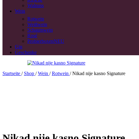
Walnuss
Wein
Rotwein
Weißwein
Schaumwein
Rosé
Probierboxen
NEU
Gin
Geschenke
Startseite
/
Shop
/
Wein
/
Rotwein
/
Nikad nije kasno Signature
Nikad nije kasno Signature