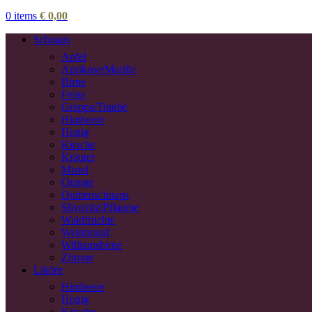
0
items
€
0,00
Schnaps
Apfel
Aprikose/Marille
Birne
Feige
Grappa/Traube
Himbeere
Honig
Kirsche
Kräuter
Mistel
Orange
Quittenschnaps
Slivovitz/Pflaume
Waldfrüchte
Weinbrand
Williamsbirne
Zitrone
Liköre
Himbeere
Honig
Kirsche