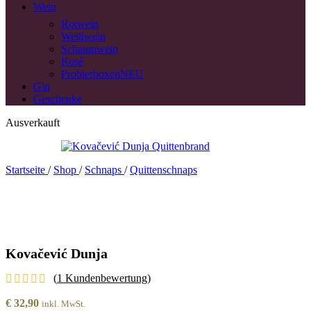
Wein
Rotwein
Weißwein
Schaumwein
Rosé
Probierboxen
NEU
Gin
Geschenke
Ausverkauft
Startseite
/
Shop
/
Schnaps
/
Quittenschnaps
Kovačević Dunja
(
1
Kundenbewertung)
€
32,90
inkl. MwSt.