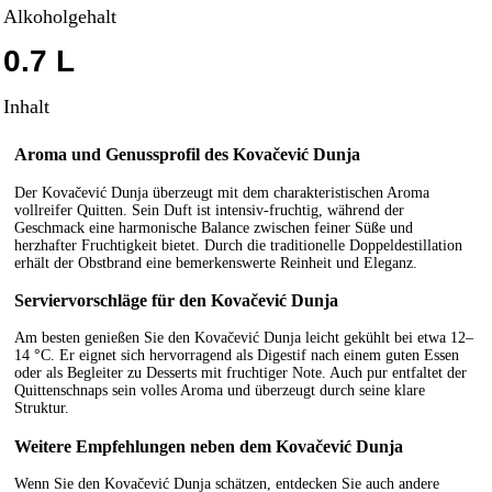
Alkoholgehalt
0.7 L
Inhalt
Aroma und Genussprofil des Kovačević Dunja
Der Kovačević Dunja überzeugt mit dem charakteristischen Aroma
vollreifer Quitten. Sein Duft ist intensiv-fruchtig, während der
Geschmack eine harmonische Balance zwischen feiner Süße und
herzhafter Fruchtigkeit bietet. Durch die traditionelle Doppel­destillation
erhält der Obstbrand eine bemerkenswerte Reinheit und Eleganz.
Serviervorschläge für den Kovačević Dunja
Am besten genießen Sie den Kovačević Dunja leicht gekühlt bei etwa 12–
14 °C. Er eignet sich hervorragend als Digestif nach einem guten Essen
oder als Begleiter zu Desserts mit fruchtiger Note. Auch pur entfaltet der
Quittenschnaps sein volles Aroma und überzeugt durch seine klare
Struktur.
Weitere Empfehlungen neben dem Kovačević Dunja
Wenn Sie den Kovačević Dunja schätzen, entdecken Sie auch andere