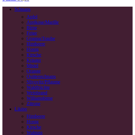
Schnaps
Apfel
Aprikose/Marille
Birne
Feige
Grappa/Traube
Himbeere
Honig
Kirsche
Kräuter
Mistel
Orange
Quittenschnaps
Slivovitz/Pflaume
Waldfrüchte
Weinbrand
Williamsbirne
Zitrone
Liköre
Himbeere
Honig
Kirsche
Walnuss