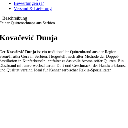
Bewertungen (1)
Versand & Lieferung
Beschreibung
Feiner Quittenschnaps aus Serbien
Kovačević Dunja
Der
Kovačević Dunja
ist ein traditioneller Quittenbrand aus der Region
Srem/Fruška Gora in Serbien. Hergestellt nach alter Methode der Doppel­
destillation in Kupferkesseln, entfaltet er das volle Aroma reifer Quitten. Ein
Obstbrand mit unverwechselbarem Duft und Geschmack, der Handwerkskunst
und Qualität vereint. Ideal für Kenner serbischer Rakija-Spezialitäten.