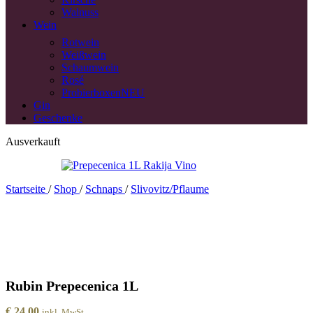
Walnuss
Wein
Rotwein
Weißwein
Schaumwein
Rosé
Probierboxen
NEU
Gin
Geschenke
Ausverkauft
Startseite
/
Shop
/
Schnaps
/
Slivovitz/Pflaume
Rubin Prepecenica 1L
€
24,00
inkl. MwSt.