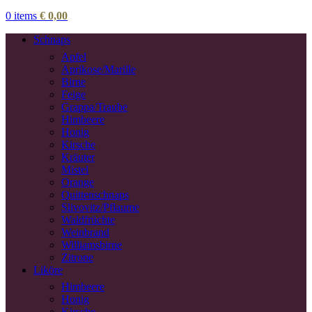
0
items
€
0,00
Schnaps
Apfel
Aprikose/Marille
Birne
Feige
Grappa/Traube
Himbeere
Honig
Kirsche
Kräuter
Mistel
Orange
Quittenschnaps
Slivovitz/Pflaume
Waldfrüchte
Weinbrand
Williamsbirne
Zitrone
Liköre
Himbeere
Honig
Kirsche