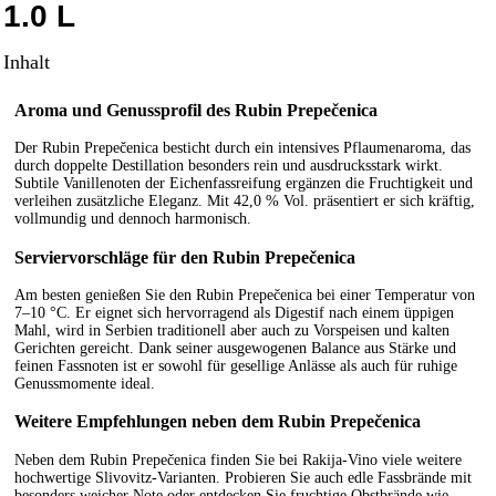
1.0 L
Inhalt
Aroma und Genussprofil des Rubin Prepečenica
Der Rubin Prepečenica besticht durch ein intensives Pflaumenaroma, das
durch doppelte Destillation besonders rein und ausdrucksstark wirkt.
Subtile Vanillenoten der Eichenfassreifung ergänzen die Fruchtigkeit und
verleihen zusätzliche Eleganz. Mit 42,0 % Vol. präsentiert er sich kräftig,
vollmundig und dennoch harmonisch.
Serviervorschläge für den Rubin Prepečenica
Am besten genießen Sie den Rubin Prepečenica bei einer Temperatur von
7–10 °C. Er eignet sich hervorragend als Digestif nach einem üppigen
Mahl, wird in Serbien traditionell aber auch zu Vorspeisen und kalten
Gerichten gereicht. Dank seiner ausgewogenen Balance aus Stärke und
feinen Fassnoten ist er sowohl für gesellige Anlässe als auch für ruhige
Genussmomente ideal.
Weitere Empfehlungen neben dem Rubin Prepečenica
Neben dem Rubin Prepečenica finden Sie bei Rakija-Vino viele weitere
hochwertige Slivovitz-Varianten. Probieren Sie auch edle Fassbrände mit
besonders weicher Note oder entdecken Sie fruchtige Obstbrände wie