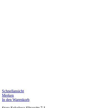
Schnellansicht
Merken
In den Warenkorb
Stara Sokolova Slivovitz 7 J.