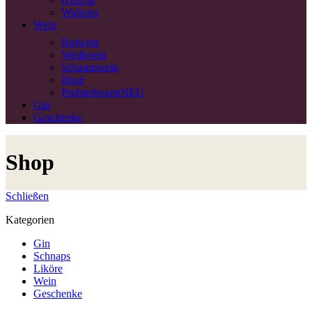
Walnuss
Wein
Rotwein
Weißwein
Schaumwein
Rosé
Probierboxen
NEU
Gin
Geschenke
Shop
Schließen
Kategorien
Gin
Schnaps
Liköre
Wein
Geschenke