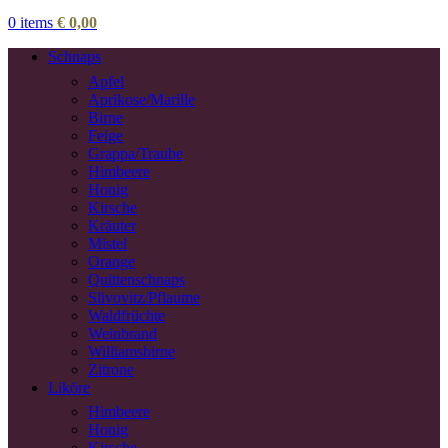
0
items
€
0,00
Schnaps
Apfel
Aprikose/Marille
Birne
Feige
Grappa/Traube
Himbeere
Honig
Kirsche
Kräuter
Mistel
Orange
Quittenschnaps
Slivovitz/Pflaume
Waldfrüchte
Weinbrand
Williamsbirne
Zitrone
Liköre
Himbeere
Honig
Kirsche