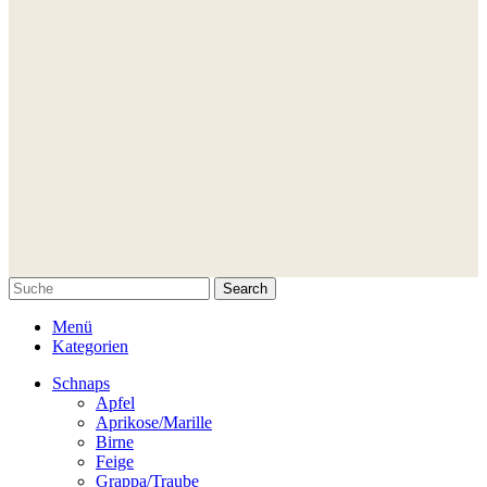
Search
Menü
Kategorien
Schnaps
Apfel
Aprikose/Marille
Birne
Feige
Grappa/Traube