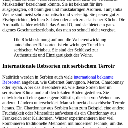
Muskateller‘ bezeichnen könnte. Sie ist bekannt für ihre
ausgeprägten, oft blumigen und muskatartigen Aromen. Tamjanika-
Weine sind meist sehr aromatisch und vielseitig. Sie passen gut zu
Fischgerichten, leichten Salaten oder auch zu asiatischer Küche. Die
Aromatik ist hier wirklich das A und O, und sie bietet ein ganz
eigenes Geschmackserlebnis, das man so schnell nicht vergisst.
Die Rückbesinnung auf und die Weiterentwicklung
autochthoner Rebsorten ist ein wichtiger Trend im
serbischen Weinbau. Sie sind der Schlüssel zur
Authentizität und Einzigartigkeit der Weine.
Internationale Rebsorten mit serbischem Terroir
Natürlich werden in Serbien auch viele
international bekannte
Rebsorten
angebaut, wie Cabernet Sauvignon, Merlot, Chardonnay
oder Syrah. Aber das Besondere ist, wie diese Sorten hier im
serbischen Klima und auf den lokalen Böden gedeihen. Sie
entwickeln oft eine ganz eigene Stilistik, die sich von Weinen aus
anderen Ländern unterscheidet. Man schmeckt das serbische Terroir
heraus. Ein Chardonnay aus Serbien kann zum Beispiel eine andere
Fruchtigkeit oder Mineralität aufweisen als ein Chardonnay aus
Frankreich oder Kalifornien. Winzer experimentieren hier viel,
kombinieren traditionelle Methoden mit moderner Technik, um das