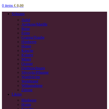
0
items
€
0,00
Schnaps
Apfel
Aprikose/Marille
Birne
Feige
Grappa/Traube
Himbeere
Honig
Kirsche
Kräuter
Mistel
Orange
Quittenschnaps
Slivovitz/Pflaume
Waldfrüchte
Weinbrand
Williamsbirne
Zitrone
Liköre
Himbeere
Honig
Kirsche