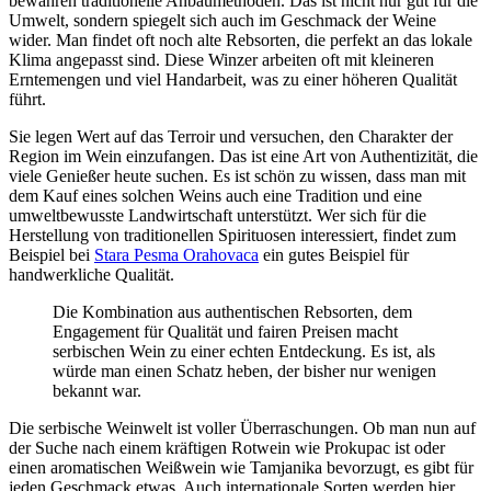
bewahren traditionelle Anbaumethoden. Das ist nicht nur gut für die
Umwelt, sondern spiegelt sich auch im Geschmack der Weine
wider. Man findet oft noch alte Rebsorten, die perfekt an das lokale
Klima angepasst sind. Diese Winzer arbeiten oft mit kleineren
Erntemengen und viel Handarbeit, was zu einer höheren Qualität
führt.
Sie legen Wert auf das Terroir und versuchen, den Charakter der
Region im Wein einzufangen. Das ist eine Art von Authentizität, die
viele Genießer heute suchen. Es ist schön zu wissen, dass man mit
dem Kauf eines solchen Weins auch eine Tradition und eine
umweltbewusste Landwirtschaft unterstützt. Wer sich für die
Herstellung von traditionellen Spirituosen interessiert, findet zum
Beispiel bei
Stara Pesma Orahovaca
ein gutes Beispiel für
handwerkliche Qualität.
Die Kombination aus authentischen Rebsorten, dem
Engagement für Qualität und fairen Preisen macht
serbischen Wein zu einer echten Entdeckung. Es ist, als
würde man einen Schatz heben, der bisher nur wenigen
bekannt war.
Die serbische Weinwelt ist voller Überraschungen. Ob man nun auf
der Suche nach einem kräftigen Rotwein wie Prokupac ist oder
einen aromatischen Weißwein wie Tamjanika bevorzugt, es gibt für
jeden Geschmack etwas. Auch internationale Sorten werden hier