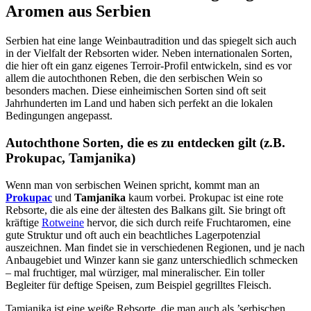
Aromen aus Serbien
Serbien hat eine lange Weinbautradition und das spiegelt sich auch
in der Vielfalt der Rebsorten wider. Neben internationalen Sorten,
die hier oft ein ganz eigenes Terroir-Profil entwickeln, sind es vor
allem die autochthonen Reben, die den serbischen Wein so
besonders machen. Diese einheimischen Sorten sind oft seit
Jahrhunderten im Land und haben sich perfekt an die lokalen
Bedingungen angepasst.
Autochthone Sorten, die es zu entdecken gilt (z.B.
Prokupac, Tamjanika)
Wenn man von serbischen Weinen spricht, kommt man an
Prokupac
und
Tamjanika
kaum vorbei. Prokupac ist eine rote
Rebsorte, die als eine der ältesten des Balkans gilt. Sie bringt oft
kräftige
Rotweine
hervor, die sich durch reife Fruchtaromen, eine
gute Struktur und oft auch ein beachtliches Lagerpotenzial
auszeichnen. Man findet sie in verschiedenen Regionen, und je nach
Anbaugebiet und Winzer kann sie ganz unterschiedlich schmecken
– mal fruchtiger, mal würziger, mal mineralischer. Ein toller
Begleiter für deftige Speisen, zum Beispiel gegrilltes Fleisch.
Tamjanika ist eine weiße Rebsorte, die man auch als ’serbischen