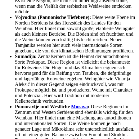
Es ist eine Region, die man sich unbedingt ansehen sollte,
wenn man die Vielfalt der serbischen Weißweine entdecken
möchte.
Vojvodina (Pannonische Tiefebene):
Diese weite Ebene im
Norden Serbiens ist das Herzstück des Landes für den
Weinbau. Hier findet man sowohl große, etablierte Weingüter
als auch kleinere Betriebe. Die Böden sind oft fruchtbar, und
die Weine können von kräftig bis leicht reichen. Neben
Tamjanika werden hier auch viele internationale Sorten
angebaut, die von den klimatischen Bedingungen profitieren.
Šumadija:
Zentralserbien ist die Heimat der autochthonen
Sorte Prokupac. Diese Region ist vielleicht die bekannteste
für Rotweine. Die Hügel und das Klima hier eignen sich
hervorragend für die Reifung von Trauben, die tiefgründige
und lagerfähige Rotweine ergeben. Weingüter wie Vinarija
Aleksić in dieser Gegend zeigen eindrucksvoll, was mit
Prokupac möglich ist, und produzieren Weine mit Charakter
und Potenzial. Hier wird Tradition mit moderner
Kellertechnik verbunden.
Pomoravlje und Westliche
Morava
:
Diese Regionen im
Zentrum und Westen Serbiens sind ebenfalls wichtig für den
Weinbau. Hier findet man eine Mischung aus autochthonen
und internationalen Sorten. Die Weine können je nach
genauer Lage und Mikroklima sehr unterschiedlich ausfallen,
oft mit einer guten Balance zwischen Frucht und Struktur.