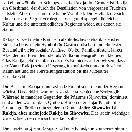
ist kein gewöhnlicher Schnaps, das ist Rakija. Im Grunde ist Rakija
ein Obstbrand, der durch die Destillation von vergorenen Früchten
entsteht. Aber das ist nur die halbe Wahrheit. Die Vielfalt, die sich
hinter diesem Begriff verbirgt, ist riesig und spiegelt die reiche
Kultur und die unterschiedlichen Regionen wider, aus denen sie
stammt.
Rakija ist weit mehr als nur ein alkoholisches Getränk; sie ist ein
Stück Lebensart, ein Symbol für Gastfreundschaft und ein fester
Bestandteil vieler sozialer Anlässe. Ob bei Familienfesten, langen
Abenden mit Freunden oder als Willkommensgruß – ein kleines
Glas Rakija gehört einfach dazu. Es ist interessant zu wissen, dass
der Name Rakija seinen Ursprung im arabischen und türkischen
Raum hat und die Herstellungstradition bis ins Mittelalter
zurückreicht.
Die Basis für Rakija kann fast jede Frucht sein, die in der Region
wächst. Das erklärt, warum es so viele verschiedene Sorten gibt.
Während in manchen Gegenden die Pflaume (Šljivovica) dominiert,
sind anderswo Trauben, Quitten, Birnen oder sogar Kräuter die
Grundlage für diesen besonderen Brand.
Jeder Sliwowitz ist
Rakija, aber nicht jede Rakija ist Sliwowitz.
Das ist ein wichtiger
Unterschied, den man sich merken sollte.
Die Herstellung von Rakija ist oft eine Kunst, die von Generation zu