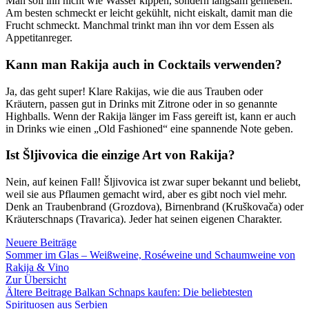
Man soll ihn nicht wie Wasser kippen, sondern langsam genießen.
Am besten schmeckt er leicht gekühlt, nicht eiskalt, damit man die
Frucht schmeckt. Manchmal trinkt man ihn vor dem Essen als
Appetitanreger.
Kann man Rakija auch in Cocktails verwenden?
Ja, das geht super! Klare Rakijas, wie die aus Trauben oder
Kräutern, passen gut in Drinks mit Zitrone oder in so genannte
Highballs. Wenn der Rakija länger im Fass gereift ist, kann er auch
in Drinks wie einen „Old Fashioned“ eine spannende Note geben.
Ist Šljivovica die einzige Art von Rakija?
Nein, auf keinen Fall! Šljivovica ist zwar super bekannt und beliebt,
weil sie aus Pflaumen gemacht wird, aber es gibt noch viel mehr.
Denk an Traubenbrand (Grozdova), Birnenbrand (Kruškovača) oder
Kräuterschnaps (Travarica). Jeder hat seinen eigenen Charakter.
Neuere Beiträge
Sommer im Glas – Weißweine, Roséweine und Schaumweine von
Rakija & Vino
Zur Übersicht
Ältere Beitrage
Balkan Schnaps kaufen: Die beliebtesten
Spirituosen aus Serbien