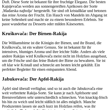
Duft. Diese Sorte ist bekannt für ihre fruchtige Eleganz. Die besten
Kajsijevačas werden aus sonnengereiften Aprikosen der Sorte
‚Mađarska najbolja‘ hergestellt. Sie sind oft kristallklar und betonen
das reine Aroma der Frucht. Ein Hauch von Mandeln im Abgang ist
keine Seltenheit und macht sie zu einem besonderen Erlebnis. Sie
passt wunderbar zu Desserts oder milden Käsesorten.
Kruškovača: Der Birnen-Rakija
Die Williamsbirne ist die Königin der Birnen, und ihr Brand, die
Kruškovača, ist ein wahrer Genuss. Sie ist bekannt für ihr
intensives, blumiges Aroma und ihre leichte Süße. Anders als viele
andere Rakijas wird Kruškovača meist nicht im Holzfass ausgebaut,
um die Frische und das feine Bukett der Birne zu bewahren. Sie ist
oft klar wie Kristall und schmeckt am besten leicht gekühlt. Ein
perfekter Begleiter für einen entspannten Abend.
Jabukovača: Der Apfel-Rakija
Äpfel sind überall verfügbar, und so ist auch die Jabukovača eine
weit verbreitete Rakija-Sorte. Sie kann je nach Apfelsorte und
Brennverfahren sehr unterschiedlich schmecken. Von knackig-frisch
bis hin zu weich und leicht süßlich ist alles möglich. Manche
Produzenten lassen sie auch kurz im Holzfass reifen, was ihr