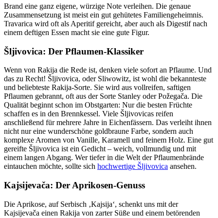
Brand eine ganz eigene, würzige Note verleihen. Die genaue
Zusammensetzung ist meist ein gut gehütetes Familiengeheimnis.
Travarica wird oft als Aperitif gereicht, aber auch als Digestif nach
einem deftigen Essen macht sie eine gute Figur.
Šljivovica: Der Pflaumen-Klassiker
Wenn von Rakija die Rede ist, denken viele sofort an Pflaume. Und
das zu Recht! Šljivovica, oder Sliwowitz, ist wohl die bekannteste
und beliebteste Rakija-Sorte. Sie wird aus vollreifen, saftigen
Pflaumen gebrannt, oft aus der Sorte Stanley oder Požegača. Die
Qualität beginnt schon im Obstgarten: Nur die besten Früchte
schaffen es in den Brennkessel. Viele Šljivovicas reifen
anschließend für mehrere Jahre in Eichenfässern. Das verleiht ihnen
nicht nur eine wunderschöne goldbraune Farbe, sondern auch
komplexe Aromen von Vanille, Karamell und feinem Holz. Eine gut
gereifte Šljivovica ist ein Gedicht – weich, vollmundig und mit
einem langen Abgang. Wer tiefer in die Welt der Pflaumenbrände
eintauchen möchte, sollte sich
hochwertige Šljivovica
ansehen.
Kajsijevača: Der Aprikosen-Genuss
Die Aprikose, auf Serbisch ‚Kajsija‘, schenkt uns mit der
Kajsijevača einen Rakija von zarter Süße und einem betörenden