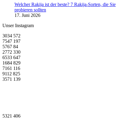
Welcher Rakija ist der beste? 7 Rakija-Sorten, die Sie
probieren sollten
17. Juni 2026
Unser Instagram
3034
572
7547
197
5767
84
2772
330
6533
647
1684
829
7161
116
9112
825
3571
139
5321
406