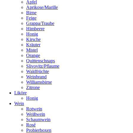
Apfel
Aprikose/Marille
Birne
Feige
Grappa/Traube
Himbeere
Honig
Kirsche
Kräuter
Mistel
Orange
Quittenschnaps
Slivovitz/Pflaume
Waldfrüchte
Weinbrand
Williamsbirne
Zitrone
Liköre
Honig
Wein
Rotwein
Weißwein
Schaumwein
Rosé
Probierboxen