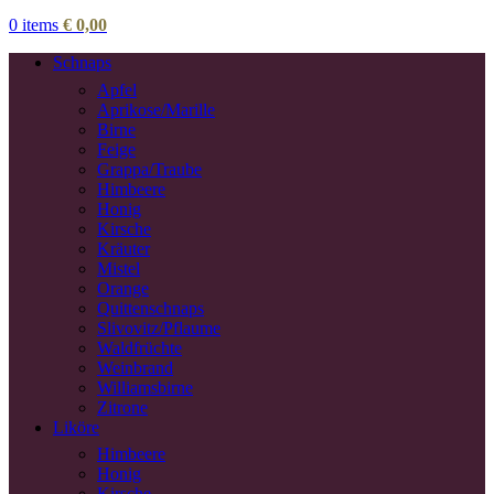
0
items
€
0,00
Schnaps
Apfel
Aprikose/Marille
Birne
Feige
Grappa/Traube
Himbeere
Honig
Kirsche
Kräuter
Mistel
Orange
Quittenschnaps
Slivovitz/Pflaume
Waldfrüchte
Weinbrand
Williamsbirne
Zitrone
Liköre
Himbeere
Honig
Kirsche