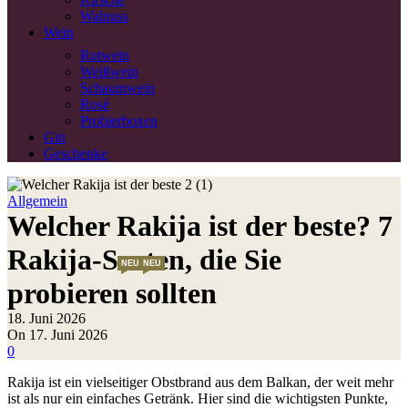
Walnuss
Wein
Rotwein
Weißwein
Schaumwein
Rosé
Probierboxen
Gin
Geschenke
Allgemein
Welcher Rakija ist der beste? 7
Rakija-Sorten, die Sie
NEU
NEU
NEU
NEU
probieren sollten
18. Juni 2026
On 17. Juni 2026
0
Rakija ist ein vielseitiger Obstbrand aus dem Balkan, der weit mehr
ist als nur ein einfaches Getränk. Hier sind die wichtigsten Punkte,