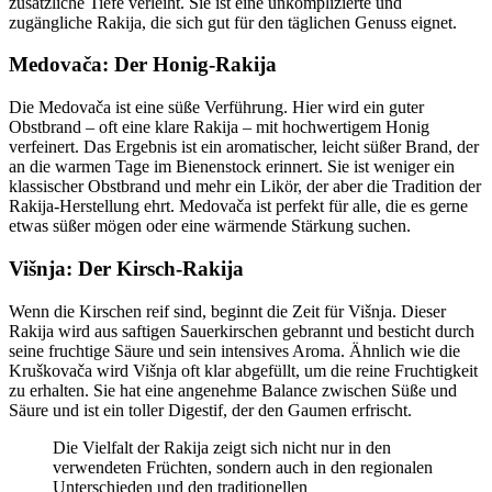
zusätzliche Tiefe verleiht. Sie ist eine unkomplizierte und
zugängliche Rakija, die sich gut für den täglichen Genuss eignet.
Medovača: Der Honig-Rakija
Die Medovača ist eine süße Verführung. Hier wird ein guter
Obstbrand – oft eine klare Rakija – mit hochwertigem Honig
verfeinert. Das Ergebnis ist ein aromatischer, leicht süßer Brand, der
an die warmen Tage im Bienenstock erinnert. Sie ist weniger ein
klassischer Obstbrand und mehr ein Likör, der aber die Tradition der
Rakija-Herstellung ehrt. Medovača ist perfekt für alle, die es gerne
etwas süßer mögen oder eine wärmende Stärkung suchen.
Višnja: Der Kirsch-Rakija
Wenn die Kirschen reif sind, beginnt die Zeit für Višnja. Dieser
Rakija wird aus saftigen Sauerkirschen gebrannt und besticht durch
seine fruchtige Säure und sein intensives Aroma. Ähnlich wie die
Kruškovača wird Višnja oft klar abgefüllt, um die reine Fruchtigkeit
zu erhalten. Sie hat eine angenehme Balance zwischen Süße und
Säure und ist ein toller Digestif, der den Gaumen erfrischt.
Die Vielfalt der Rakija zeigt sich nicht nur in den
verwendeten Früchten, sondern auch in den regionalen
Unterschieden und den traditionellen