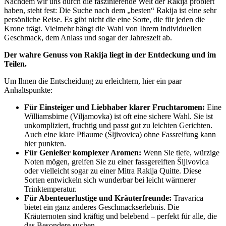
Nachdem wir uns durch die faszinierende Welt der Rakija probiert
haben, steht fest: Die Suche nach dem „besten“ Rakija ist eine sehr
persönliche Reise. Es gibt nicht die eine Sorte, die für jeden die
Krone trägt. Vielmehr hängt die Wahl von Ihrem individuellen
Geschmack, dem Anlass und sogar der Jahreszeit ab.
Der wahre Genuss von Rakija liegt in der Entdeckung und im
Teilen.
Um Ihnen die Entscheidung zu erleichtern, hier ein paar
Anhaltspunkte:
Für Einsteiger und Liebhaber klarer Fruchtaromen:
Eine
Williamsbirne (Viljamovka) ist oft eine sichere Wahl. Sie ist
unkompliziert, fruchtig und passt gut zu leichten Gerichten.
Auch eine klare Pflaume (Šljivovica) ohne Fassreifung kann
hier punkten.
Für Genießer komplexer Aromen:
Wenn Sie tiefe, würzige
Noten mögen, greifen Sie zu einer fassgereiften Šljivovica
oder vielleicht sogar zu einer Mitra Rakija Quitte. Diese
Sorten entwickeln sich wunderbar bei leicht wärmerer
Trinktemperatur.
Für Abenteuerlustige und Kräuterfreunde:
Travarica
bietet ein ganz anderes Geschmackserlebnis. Die
Kräuternoten sind kräftig und belebend – perfekt für alle, die
das Besondere suchen.