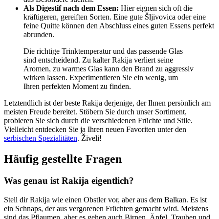
Als Digestif nach dem Essen:
Hier eignen sich oft die
kräftigeren, gereiften Sorten. Eine gute Šljivovica oder eine
feine Quitte können den Abschluss eines guten Essens perfekt
abrunden.
Die richtige Trinktemperatur und das passende Glas
sind entscheidend. Zu kalter Rakija verliert seine
Aromen, zu warmes Glas kann den Brand zu aggressiv
wirken lassen. Experimentieren Sie ein wenig, um
Ihren perfekten Moment zu finden.
Letztendlich ist der beste Rakija derjenige, der Ihnen persönlich am
meisten Freude bereitet. Stöbern Sie durch unser Sortiment,
probieren Sie sich durch die verschiedenen Früchte und Stile.
Vielleicht entdecken Sie ja Ihren neuen Favoriten unter den
serbischen Spezialitäten
. Živeli!
Häufig gestellte Fragen
Was genau ist Rakija eigentlich?
Stell dir Rakija wie einen Obstler vor, aber aus dem Balkan. Es ist
ein Schnaps, der aus vergorenen Früchten gemacht wird. Meistens
sind das Pflaumen, aber es gehen auch Birnen, Äpfel, Trauben und